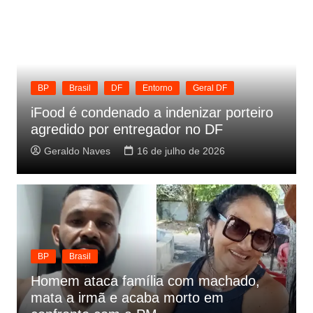
BP
Brasil
DF
Entorno
Geral DF
iFood é condenado a indenizar porteiro
agredido por entregador no DF
Geraldo Naves
16 de julho de 2026
BP
Brasil
Homem ataca família com machado,
mata a irmã e acaba morto em