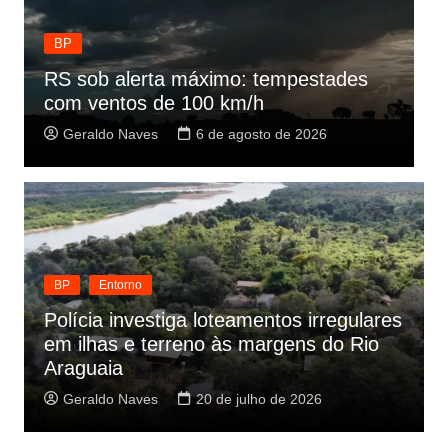
BP
Educação no Brasil atinge melhor
C
desempenho em 20 anos
e
Geraldo Naves
6 de agosto de 2026
BP
Entorno
Polícia investiga loteamentos irregulares
em ilhas e terreno às margens do Rio
Araguaia
Geraldo Naves
20 de julho de 2026