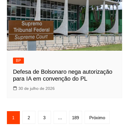
BP
Defesa de Bolsonaro nega autorização
para IA em convenção do PL
30 de julho de 2026
Paginação
1
2
3
…
189
Próximo
de