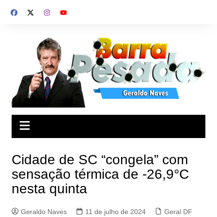
Ir
para
o
conteúdo
Cidade de SC “congela” com
sensação térmica de -26,9°C
nesta quinta
Geraldo Naves
11 de julho de 2024
Geral DF