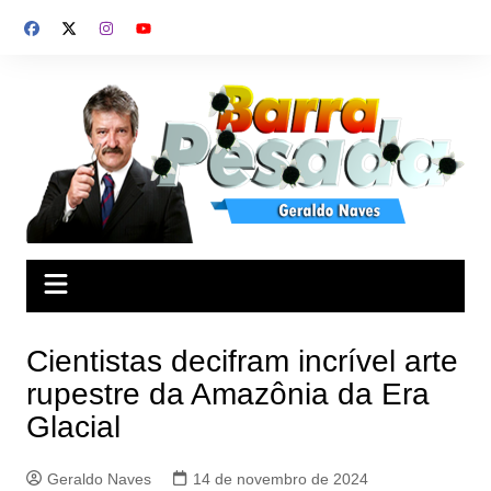
Ir
para
o
conteúdo
Cientistas decifram incrível arte
rupestre da Amazônia da Era
Glacial
Geraldo Naves
14 de novembro de 2024