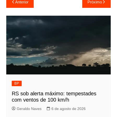
Navegação
Anterior
Próximo
de
Post
BP
RS sob alerta máximo: tempestades
com ventos de 100 km/h
Geraldo Naves
6 de agosto de 2026