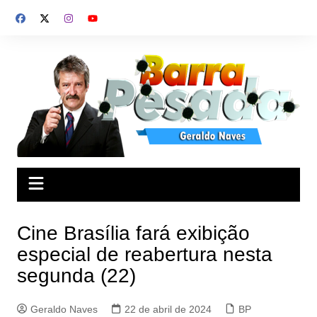
Ir
para
o
conteúdo
Cine Brasília fará exibição
especial de reabertura nesta
segunda (22)
Geraldo Naves
22 de abril de 2024
BP