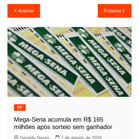
Navegação
Anterior
Próximo
de
Post
BP
Mega-Sena acumula em R$ 165
milhões após sorteio sem ganhador
Geraldo Naves
7 de agosto de 2026