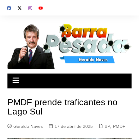
Ir
para
o
conteúdo
PMDF prende traficantes no
Lago Sul
Geraldo Naves
17 de abril de 2025
BP
,
PMDF