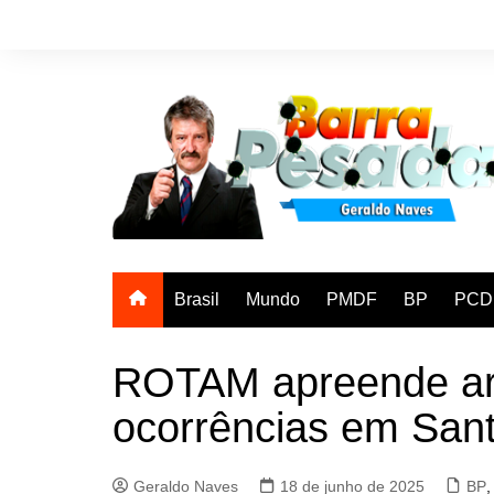
Ir
para
o
conteúdo
Brasil
Mundo
PMDF
BP
PCD
ROTAM apreende ar
ocorrências em San
Geraldo Naves
18 de junho de 2025
BP
,