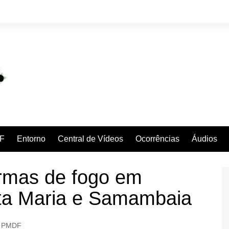
F
Entorno
Central de Vídeos
Ocorrências
Áudios
mas de fogo em
ta Maria e Samambaia
PMDF