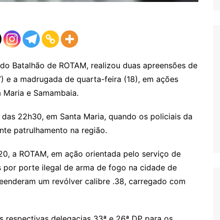
eio do Batalhão de ROTAM, realizou duas apreensões de
17) e a madrugada de quarta-feira (18), em ações
ta Maria e Samambaia.
a das 22h30, em Santa Maria, quando os policiais da
e patrulhamento na região.
h20, a ROTAM, em ação orientada pelo serviço de
 por porte ilegal de arma de fogo na cidade de
eenderam um revólver calibre .38, carregado com
 respectivas delegacias 33ª e 26ª DP para os