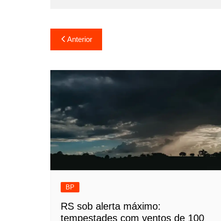
Navegação
Anterior
de
Post
BP
RS sob alerta máximo:
tempestades com ventos de 100