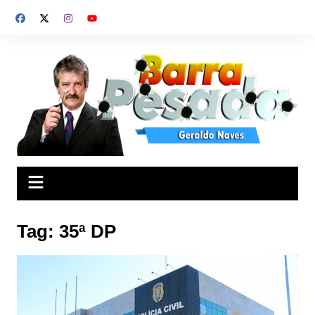
Ir
para
o
conteúdo
Tag:
35ª DP