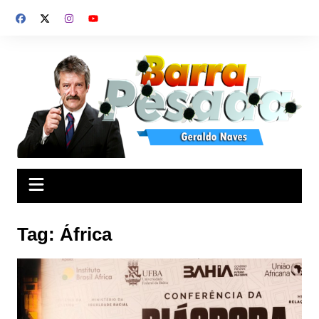
Ir
para
o
conteúdo
Tag:
África