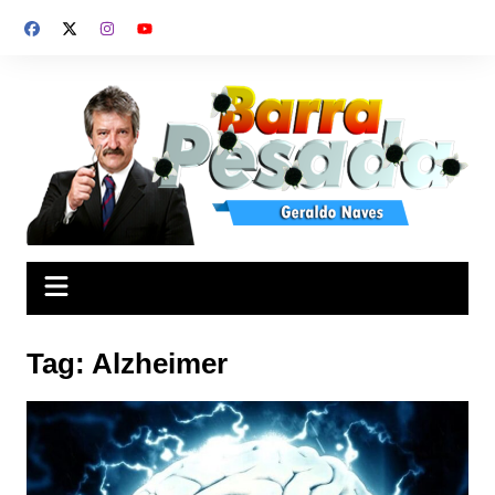
Ir
para
o
conteúdo
Tag:
Alzheimer