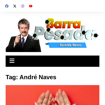
Ir
para
o
conteúdo
Tag:
André Naves