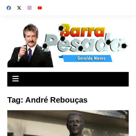
Ir
para
o
conteúdo
Tag:
André Rebouças