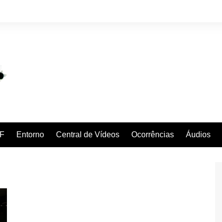
F
Entorno
Central de Vídeos
Ocorrências
Áudios