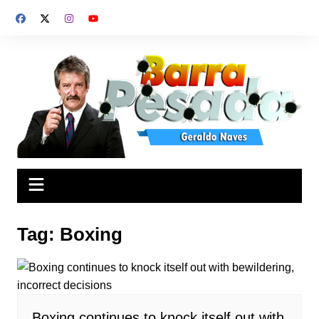
Ir
para
o
conteúdo
Tag:
Boxing
Boxing continues to knock itself out with