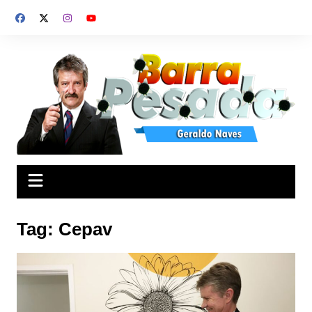
Ir
para
o
conteúdo
Tag:
Cepav