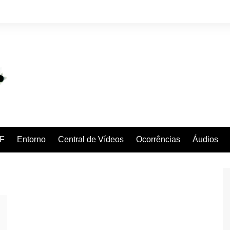
F
Entorno
Central de Vídeos
Ocorrências
Áudios