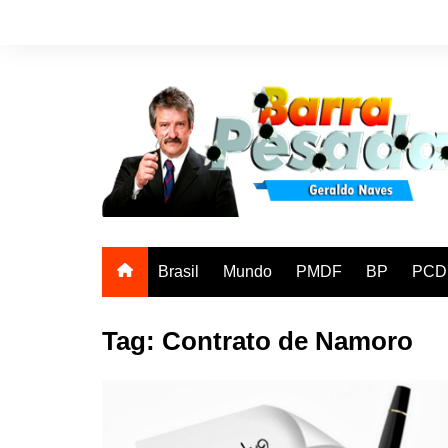
Ir
para
o
conteúdo
Brasil
Mundo
PMDF
BP
PCD
Tag:
Contrato de Namoro