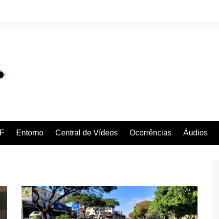
F
Entorno
Central de Vídeos
Ocorrências
Áudios