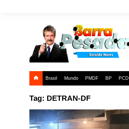
Ir
para
o
conteúdo
Brasil
Mundo
PMDF
BP
PCD
Tag:
DETRAN-DF