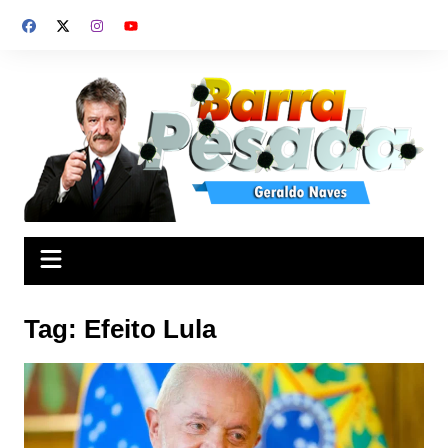
Ir
para
o
conteúdo
Tag:
Efeito Lula