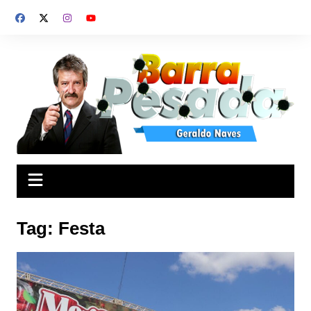
Ir
para
o
conteúdo
Tag:
Festa