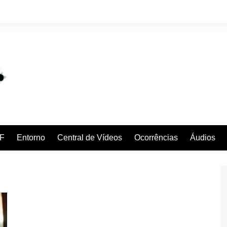
F
Entorno
Central de Vídeos
Ocorrências
Áudios