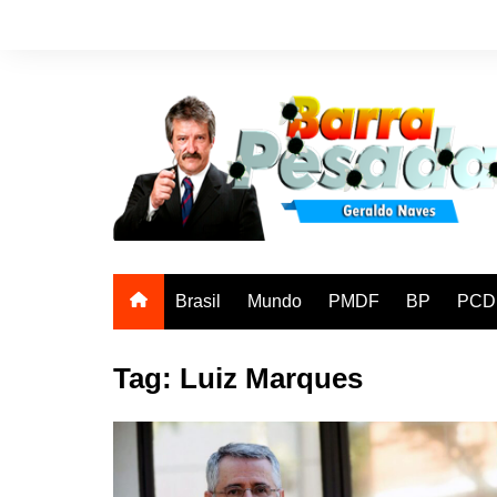
Ir
para
o
conteúdo
Brasil
Mundo
PMDF
BP
PCD
Tag:
Luiz Marques