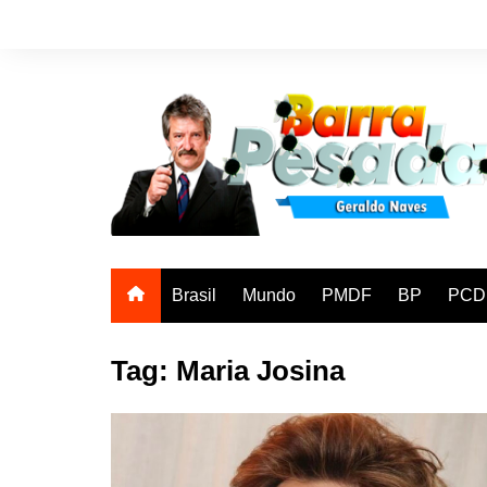
Ir
para
o
conteúdo
Brasil
Mundo
PMDF
BP
PCD
Tag:
Maria Josina