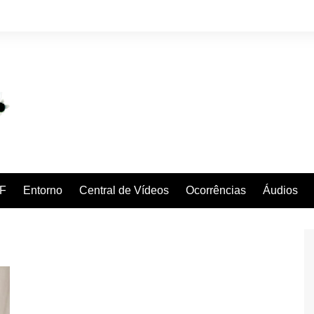
F
Entorno
Central de Vídeos
Ocorrências
Áudios