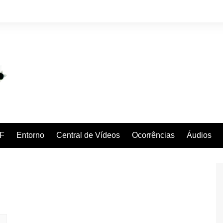
F
Entorno
Central de Vídeos
Ocorrências
Áudios