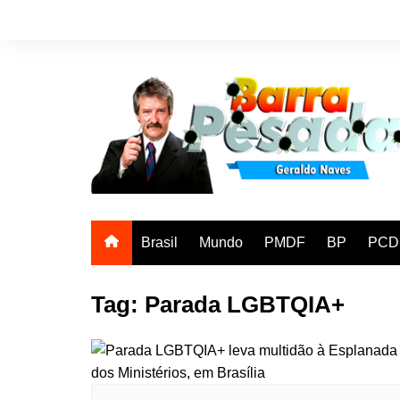
Ir
para
o
conteúdo
Brasil
Mundo
PMDF
BP
PCD
Tag:
Parada LGBTQIA+