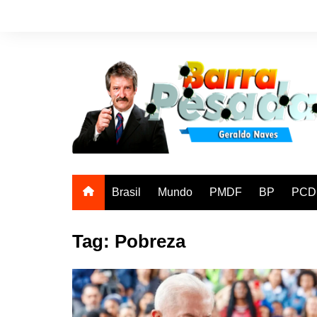
Ir
para
o
conteúdo
Brasil
Mundo
PMDF
BP
PCD
Tag:
Pobreza