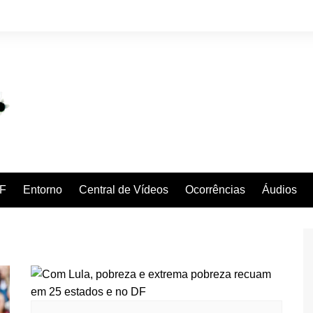
F
Entorno
Central de Vídeos
Ocorrências
Áudios