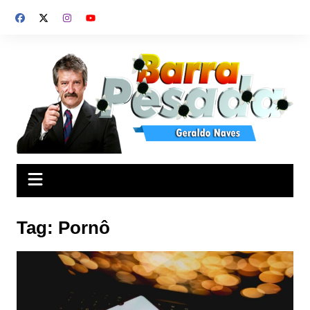
Ir
para
o
conteúdo
Tag:
Pornô