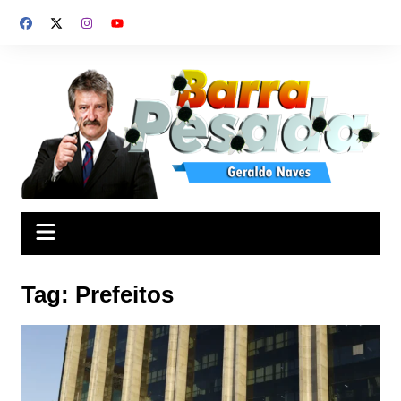
Ir
para
o
conteúdo
Tag:
Prefeitos