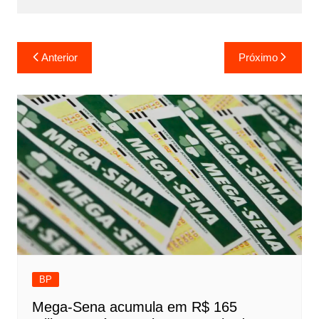
Navegação
Anterior
Próximo
de
Post
BP
Mega-Sena acumula em R$ 165