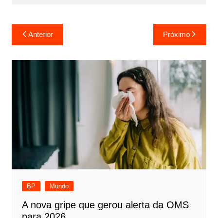
Navegação
Anterior
Próximo
de
Post
BP
Mundo
A nova gripe que gerou alerta da OMS
para 2026