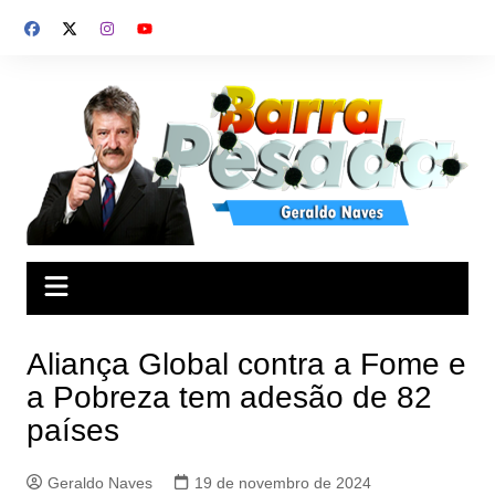
Ir
para
o
conteúdo
Aliança Global contra a Fome e
a Pobreza tem adesão de 82
países
Geraldo Naves
19 de novembro de 2024