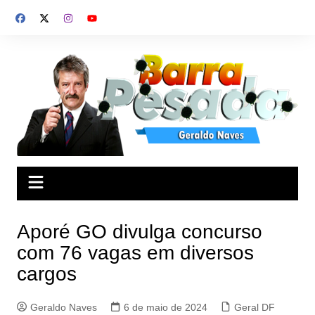
Ir
para
o
conteúdo
Aporé GO divulga concurso
com 76 vagas em diversos
cargos
Geraldo Naves
6 de maio de 2024
Geral DF