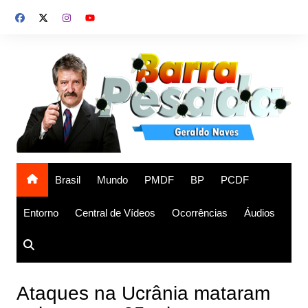
Ir
para
o
conteúdo
Brasil
Mundo
PMDF
BP
PCDF
Entorno
Central de Vídeos
Ocorrências
Áudios
Ataques na Ucrânia mataram