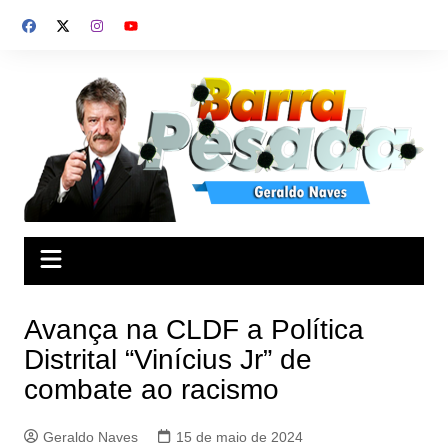
Ir
para
o
conteúdo
Avança na CLDF a Política
Distrital “Vinícius Jr” de
combate ao racismo
Geraldo Naves
15 de maio de 2024