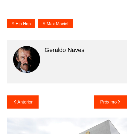
Hip Hop
Max Maciel
Geraldo Naves
Navegação
Anterior
Próximo
de
Post