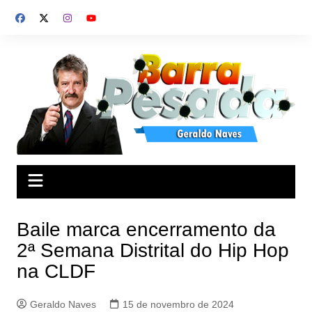
Ir
para
o
conteúdo
Baile marca encerramento da
2ª Semana Distrital do Hip Hop
na CLDF
Geraldo Naves
15 de novembro de 2024