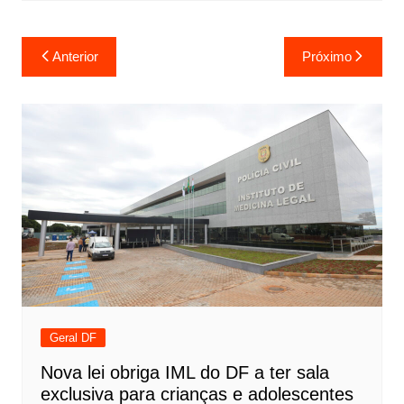
Navegação
Anterior
Próximo
de
Post
Geral DF
Nova lei obriga IML do DF a ter sala
exclusiva para crianças e adolescentes