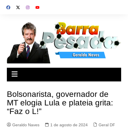
Ir
para
o
conteúdo
Bolsonarista, governador de
MT elogia Lula e plateia grita:
“Faz o L!”
Geraldo Naves
1 de agosto de 2024
Geral DF