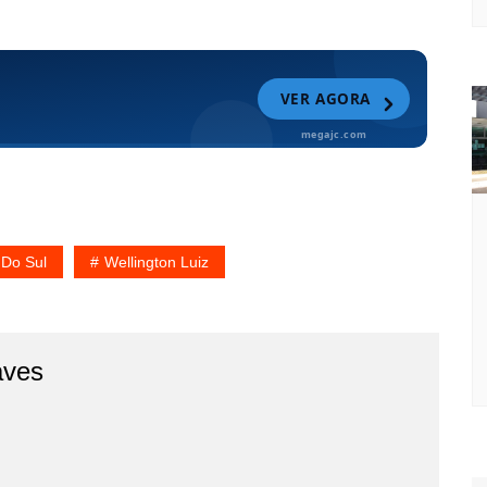
 Do Sul
Wellington Luiz
aves