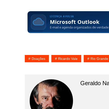
Doações
Ricardo Vale
Rio Grande
Geraldo N