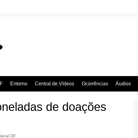
F
Entorno
Central de Vídeos
Ocorrências
Áudios
oneladas de doações
Geral DF