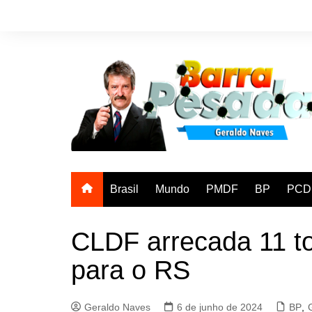
Ir
para
o
conteúdo
Brasil
Mundo
PMDF
BP
PCD
CLDF arrecada 11 t
para o RS
Geraldo Naves
6 de junho de 2024
BP
,