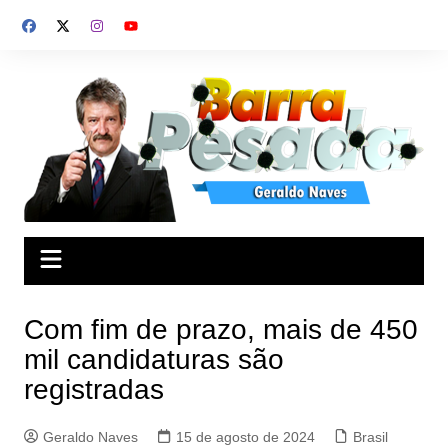
Ir
para
o
conteúdo
Com fim de prazo, mais de 450
mil candidaturas são
registradas
Geraldo Naves
15 de agosto de 2024
Brasil