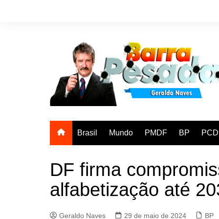
Ir
para
o
conteúdo
Brasil
Mundo
PMDF
BP
PCD
DF firma compromis
alfabetização até 2
Geraldo Naves
29 de maio de 2024
BP