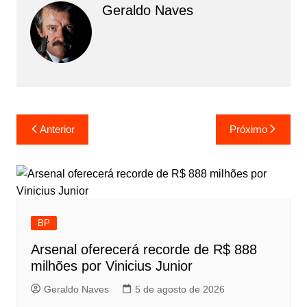
Geraldo Naves
Navegação
Anterior
Próximo
de
Post
BP
Arsenal oferecerá recorde de R$ 888
milhões por Vinicius Junior
Geraldo Naves
5 de agosto de 2026