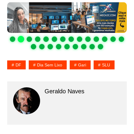
DF
Dia Sem Lixo
Gari
SLU
Geraldo Naves