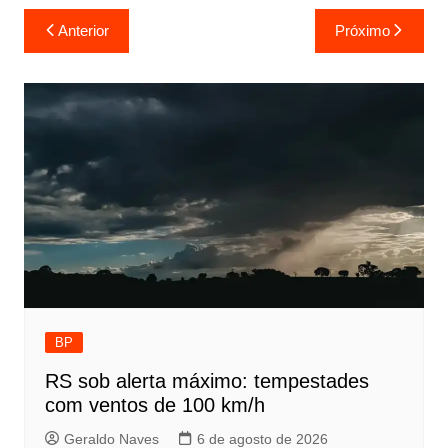
Navegação
Anterior
Próximo
de
Post
BP
RS sob alerta máximo: tempestades
com ventos de 100 km/h
Geraldo Naves
6 de agosto de 2026