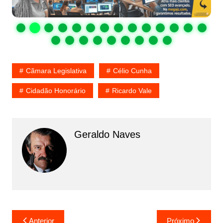
Cãmara Legislativa
Célio Cunha
Cidadão Honorário
Ricardo Vale
Geraldo Naves
Navegação
Anterior
Próximo