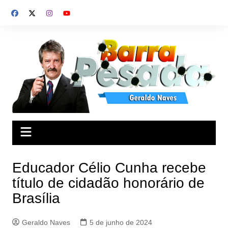
Ir
para
o
conteúdo
Educador Célio Cunha recebe
título de cidadão honorário de
Brasília
Geraldo Naves
5 de junho de 2024