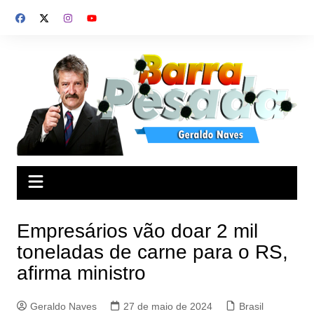
Ir
para
o
conteúdo
Empresários vão doar 2 mil
toneladas de carne para o RS,
afirma ministro
Geraldo Naves
27 de maio de 2024
Brasil