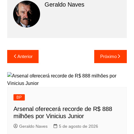
Geraldo Naves
Navegação
Anterior
Próximo
de
Post
BP
Arsenal oferecerá recorde de R$ 888
milhões por Vinicius Junior
Geraldo Naves
5 de agosto de 2026