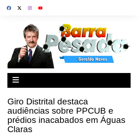
Ir
para
o
conteúdo
Giro Distrital destaca
audiências sobre PPCUB e
prédios inacabados em Águas
Claras