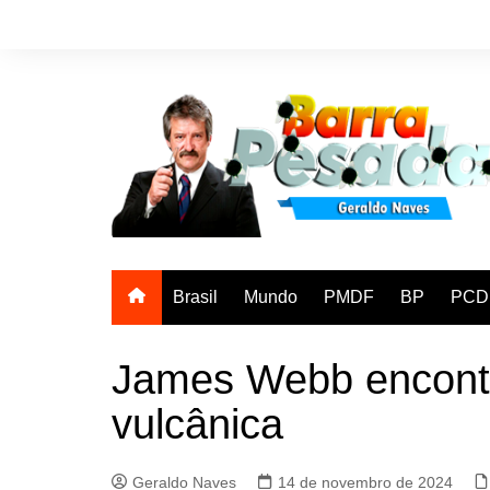
Ir
para
o
conteúdo
Brasil
Mundo
PMDF
BP
PCD
James Webb encontr
vulcânica
Geraldo Naves
14 de novembro de 2024