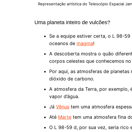
Representação artística do Telescópio Espacial J
Uma planeta inteiro de vulcões?
Se a equipe estiver certa, o L 98-5
oceanos de
magma
!
A descoberta mostra o quão diferen
corpos celestes que conhecemos no 
Por aqui, as atmosferas de planetas
dióxido de carbono.
A atmosfera da Terra, por exemplo, é
vapor d’água.
Já
Vênus
tem uma atmosfera espessa
Até
Marte
tem uma atmosfera fina d
O L 98-59 d, por sua vez, seria rico