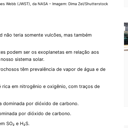
ames Webb (JWST), da NASA – Imagem: Dima Zel/Shutterstock
9 d não teria somente vulcões, mas também
tes podem ser os exoplanetas em relação aos
nosso sistema solar.
 rochosos têm prevalência de vapor de água e de
 rica em nitrogênio e oxigênio, com traços de
 dominada por dióxido de carbono.
ominada por dióxido de carbono.
 em SO₂ e H₂S.