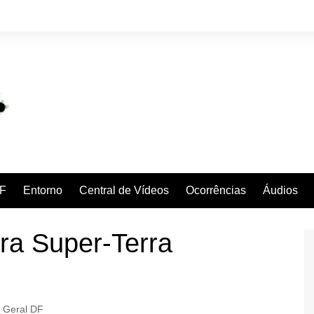
F
Entorno
Central de Vídeos
Ocorrências
Áudios
a Super-Terra
Geral DF