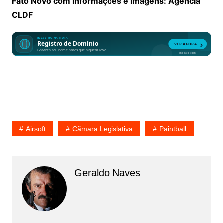
Fato Novo com informações e imagens: Agência
CLDF
Airsoft
Cãmara Legislativa
Paintball
Geraldo Naves