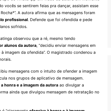
 vocês se sentirem feias pra dançar, assistam esse
, Rocha*”. A autora afirma que as mensagens foram
o profissional
. Defende que foi ofendida e pede
danos sofridos.
uatinga observou que a ré, mesmo tendo
or alunos da autora
, “decidiu enviar mensagens em
à imagem da ofendida”. O magistrado condenou a
orais.
xibiu mensagens com o intuito de ofender a imagem
rcula nos grupos de aplicativo de mensagem.
 a honra e a imagem da autora
ao divulgar a
forma ainda que divulgou mensagem de retratação no
ue é “claramente
ofensiva à honra e à imagem