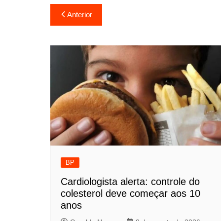
Navegação
Anterior
de
Post
BP
Cardiologista alerta: controle do
colesterol deve começar aos 10
anos