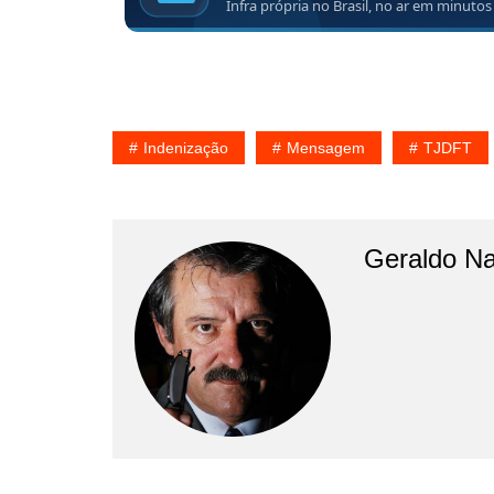
Indenização
Mensagem
TJDFT
Geraldo N