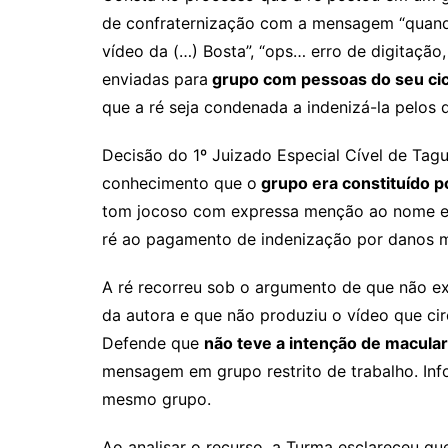
de confraternização com a mensagem “quando
vídeo da (…) Bosta”, “ops… erro de digitação
enviadas para
grupo com pessoas do seu cicl
que a ré seja condenada a indenizá-la pelos 
Decisão do 1º Juizado Especial Cível de Tag
conhecimento que o
grupo era constituído p
tom jocoso com expressa menção ao nome e 
ré ao pagamento de indenização por danos m
A ré recorreu sob o argumento de que não e
da autora e que não produziu o vídeo que ci
Defende que
não teve a intenção de macular
mensagem em grupo restrito de trabalho. In
mesmo grupo.
Ao analisar o recurso, a Turma esclareceu q