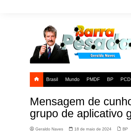
Ir
para
o
conteúdo
Brasil
Mundo
PMDF
BP
PCD
Mensagem de cunho 
grupo de aplicativo 
Geraldo Naves
18 de maio de 2024
BP