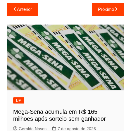
Navegação
Anterior
Próximo
de
Post
BP
Mega-Sena acumula em R$ 165
milhões após sorteio sem ganhador
Geraldo Naves
7 de agosto de 2026