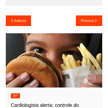
Navegação
Anterior
Próximo
de
Post
BP
Cardiologista alerta: controle do