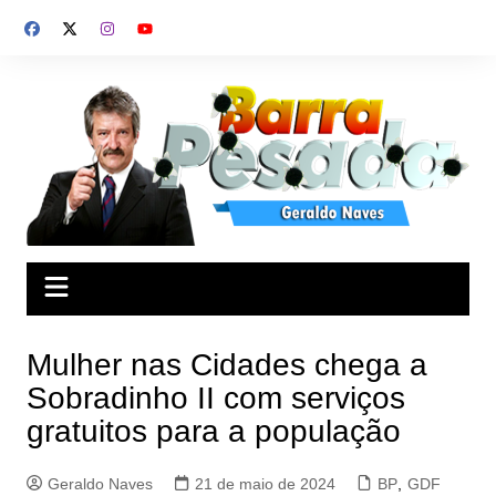
Ir
para
o
conteúdo
Mulher nas Cidades chega a
Sobradinho II com serviços
gratuitos para a população
Geraldo Naves
21 de maio de 2024
BP
,
GDF