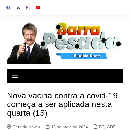
Ir
para
o
conteúdo
Nova vacina contra a covid-19
começa a ser aplicada nesta
quarta (15)
Geraldo Naves
15 de maio de 2024
BP
,
GDF