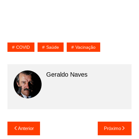
COVID
Saúde
Vacinação
Geraldo Naves
Navegação
Anterior
Próximo
de