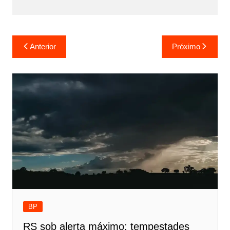
Navegação
Anterior
Próximo
de
Post
BP
RS sob alerta máximo: tempestades