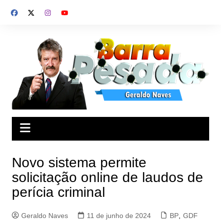
Ir
para
o
conteúdo
Novo sistema permite
solicitação online de laudos de
perícia criminal
Geraldo Naves
11 de junho de 2024
BP
,
GDF