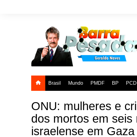
Ir
para
o
conteúdo
Brasil
Mundo
PMDF
BP
PCD
ONU: mulheres e cr
dos mortos em seis
israelense em Gaza