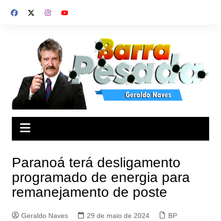
Ir
para
o
conteúdo
Paranoá terá desligamento
programado de energia para
remanejamento de poste
Geraldo Naves
29 de maio de 2024
BP